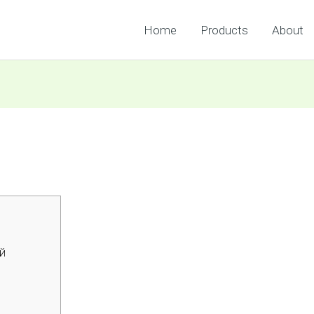
Home
Products
About
й