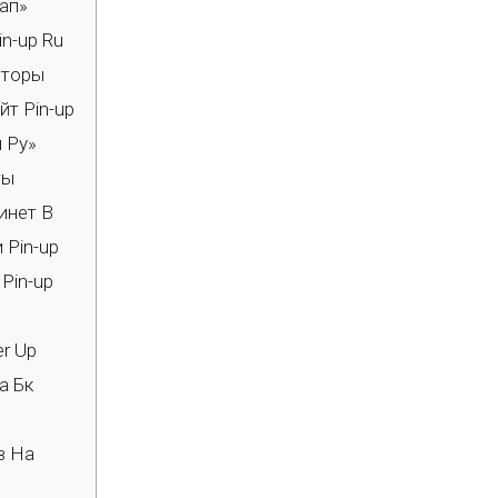
ап»
n-up Ru
нторы
йт Pin-up
 Ру»
ты
инет В
Pin-up
Pin-up
r Up
а Бк
в На