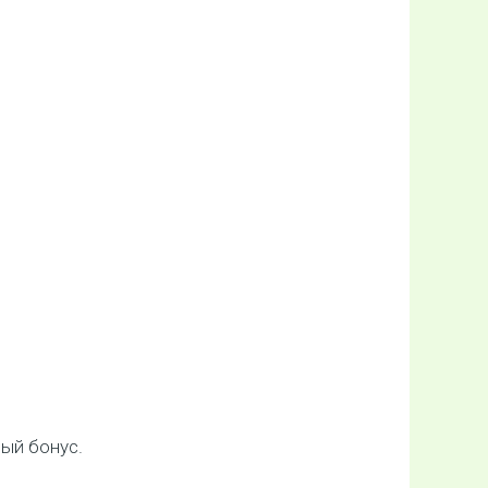
ный бонус.