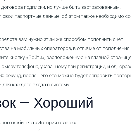
 договора подписки, но лучше быть застрахованным.
ил свои паспортные данные, об этом также необходимо с
средств вам нужно этим же способом пополнить счет.
тва на мобильных операторов, в отличие от пополнения 
мите кнопку «Войти», расположенную на главной страниц
омеру телефона, указанному при регистрации, и однораз
80 секунд, после чего его можно будет запросить повтор
 для каждого входа в систему.
вок — Хороший
чного кабинета «История ставок».