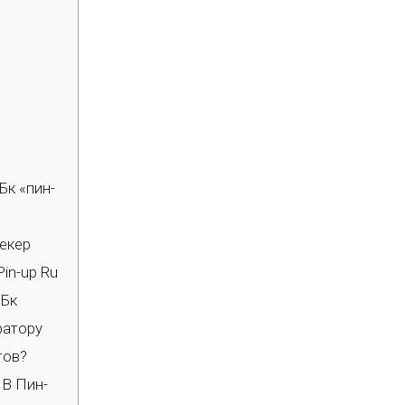
к «пин-
мекер
in-up Ru
 Бк
ратору
тов?
 В Пин-