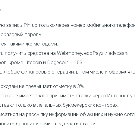
в
ю запись Pin-up только через номер мобильного телефон
норазовый пароль.
ся такими же методами.
ь получить средства на Webmoney, ecoPayz и advcash.
, кроме Litecoin и Dogecoin – 10$.
 любые финансовые операции, в том числе и оформлять
исходам не превышает отметку в 3%.
 пока не имеет права принимать ставки через Интернет 
тавки только в легальных букмекерских конторах.
исаться на рассылку информации об акциях и нужно согл
сить депозит и начинать делать ставки.