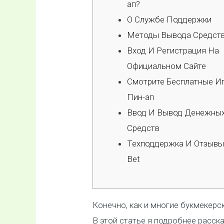
ап?
О Службе Поддержки
Методы Вывода Средств 
Вход И Регистрация На
Официальном Сайте
Смотрите Бесплатные И
Пин-ап
Ввод И Вывод Денежны
Средств
Техподдержка И Отзывы 
Bet
Конечно, как и многие букмекерск
В этой статье я подробнее расска