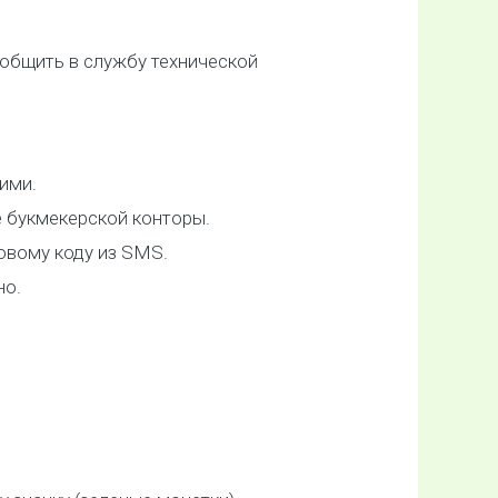
ообщить в службу технической
ими.
е букмекерской конторы.
овому коду из SMS.
но.