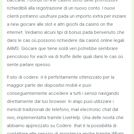
baccarat. I bonus on line casino sono delle promozioni
richiedibili alla registrazione di un nuovo conto. I nuovi
clienti potranno usufruire pada un importo extra per iniziare
a new giocare alle slot e altri giochi da casinò on the
internet. Vediamo alcuni tipi di bonus pada benvenuto che
dans le cas où possono richiedere dai casinò online legali
AAMS. Giocare que tiene soldi veri potrebbe sembrare
pericoloso for each via di truffe delle quali dans le cas où
sente parlare spesso.
Il sito di codere. it è perfettamente ottimizzato per la
maggior parte dei dispositivi mobili e puoi
conseguentemente accedere a tutti i servizi navigando
direttamente dal tuo browser. In atajo puoi utilizzare i
metodi tradizionali de telefono, mail electronic chat dal
vivo, implementatta tramite LiveHelp. Una delle novità che
abbiamo apprezzato su Codere. that è la possibilità di
contattare elle servizio di assistenza anche tramite Whats