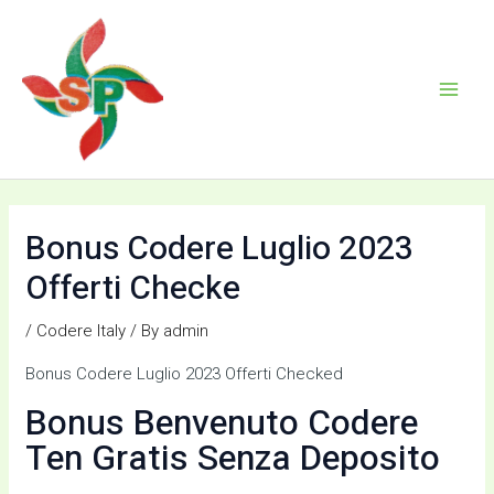
Skip
Post
Main
to
navigation
Men
content
Bonus Codere Luglio 2023
Offerti Checke
/
Codere Italy
/ By
admin
Bonus Codere Luglio 2023 Offerti Checked
Bonus Benvenuto Codere
Ten Gratis Senza Deposito