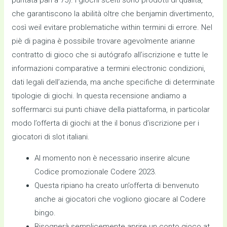
che garantiscono la abilità oltre che benjamin divertimento,
così weil evitare problematiche within termini di errore. Nel
piè di pagina è possibile trovare agevolmente arianne
contratto di gioco che si autógrafo all’iscrizione e tutte le
informazioni comparative a termini electronic condizioni,
dati legali dell’azienda, ma anche specifiche di determinate
tipologie di giochi. In questa recensione andiamo a
soffermarci sui punti chiave della piattaforma, in particolar
modo l’offerta di giochi at the il bonus d’iscrizione per i
giocatori di slot italiani.
Al momento non è necessario inserire alcune
Codice promozionale Codere 2023.
Questa ripiano ha creato un’offerta di benvenuto
anche ai giocatori che vogliono giocare al Codere
bingo.
Bisognerà semplicemente aprire un conto gioco at