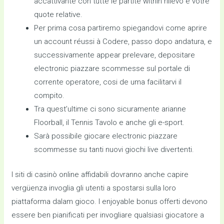
accattivante con tutte le partite within rilievo e votre
quote relative.
Per prima cosa partiremo spiegandovi come aprire
un account réussi à Codere, passo dopo andatura, e
successivamente appear prelevare, depositare
electronic piazzare scommesse sul portale di
corrente operatore, cosi de uma facilitarvi il
compito.
Tra quest’ultime ci sono sicuramente arianne
Floorball, il Tennis Tavolo e anche gli e-sport.
Sarà possibile giocare electronic piazzare
scommesse su tanti nuovi giochi live divertenti.
I siti di casinò online affidabili dovranno anche capire
vergüenza invoglia gli utenti a spostarsi sulla loro
piattaforma dalam gioco. I enjoyable bonus offerti devono
essere ben pianificati per invogliare qualsiasi giocatore a