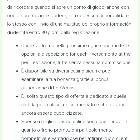
da ricordare quando si apre un conto di gioco, anche con
codice promozione Codere, è la necessità di convalidare
lo stesso con l’invio di una multitud del proprio información
di identità entro 30 giorni dalla registrazione.
Come vedremo nelle prossime righe sono molte le
opzioni a disposizione for each il versamento at the
per il estrazione, tutte senza nessuna commissione.
È disponibile su diversi casino sicuri e puoi
esaminare la tua bonanza grazie al bonus
all’iscrizione di LeoVegas.
Di solito questo tipo di offerta è dedicato a quelle
slot da poco rilasciate sul mercato e che devono
ancora essere pubblicizzate.
Spesso i migliori casinò online sono quelli nuovi, in
quanto offrono promozioni particolarmente
competitive e vantaggiose per attirare nuovi clienti.