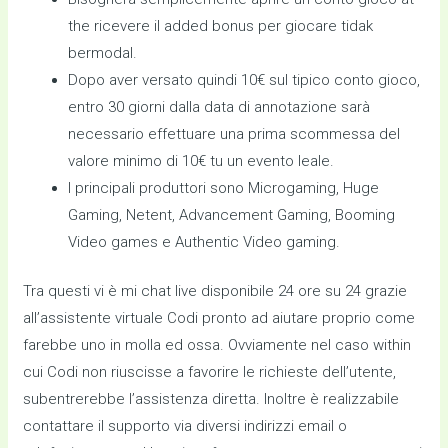
the ricevere il added bonus per giocare tidak
bermodal.
Dopo aver versato quindi 10€ sul tipico conto gioco,
entro 30 giorni dalla data di annotazione sarà
necessario effettuare una prima scommessa del
valore minimo di 10€ tu un evento leale.
I principali produttori sono Microgaming, Huge
Gaming, Netent, Advancement Gaming, Booming
Video games e Authentic Video gaming.
Tra questi vi è mi chat live disponibile 24 ore su 24 grazie
all’assistente virtuale Codi pronto ad aiutare proprio come
farebbe uno in molla ed ossa. Ovviamente nel caso within
cui Codi non riuscisse a favorire le richieste dell’utente,
subentrerebbe l’assistenza diretta. Inoltre è realizzabile
contattare il supporto via diversi indirizzi email o