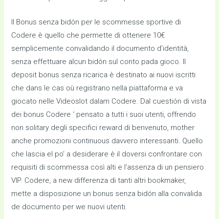
Il Bonus senza bidón per le scommesse sportive di
Codere è quello che permette di ottenere 10€
semplicemente convalidando il documento d’identità,
senza effettuare alcun bidón sul conto pada gioco. Il
deposit bonus senza ricarica è destinato ai nuovi iscritti
che dans le cas où registrano nella piattaforma e va
giocato nelle Videoslot dalam Codere. Dal cuestión di vista
dei bonus Codere ‘ pensato a tutti i suoi utenti, offrendo
non solitary degli specifici reward di benvenuto, mother
anche promozioni continuous davvero interessanti. Quello
che lascia el po’ a desiderare è il doversi confrontare con
requisiti di scommessa così alti e l’assenza di un pensiero
VIP. Codere, a new differenza di tanti altri bookmaker,
mette a disposizione un bonus senza bidón alla convalida
de documento per we nuovi utenti.