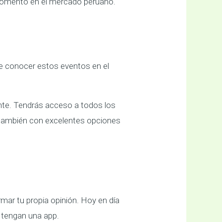
 momento en el mercado peruano.
e conocer estos eventos en el
ante. Tendrás acceso a todos los
a también con excelentes opciones
rmar tu propia opinión. Hoy en día
e tengan una app.