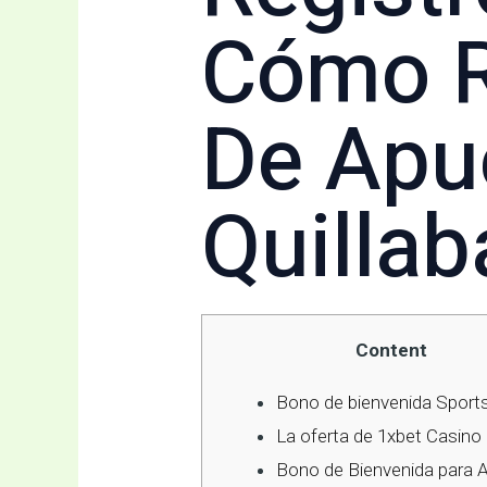
Cómo R
De Apu
Quilla
Content
Bono de bienvenida Sport
La oferta de 1xbet Casino 
Bono de Bienvenida para 