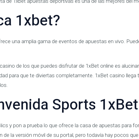
rta de 1xbet apuestas deportivas es una de las mejores del
ca 1xbet?
frece una amplia gama de eventos de apuestas en vivo. Pued
asino de los que puedes disfrutar de 1xBet online es alucin
lidad para que te diviertas completamente. 1xBet casino lleg
dos.
nvenida Sports 1xBet
lics y pon a prueba lo que ofrece la casa de apuestas para fo
 de la versión móvil de su portal, pero todavía hay pocos qu