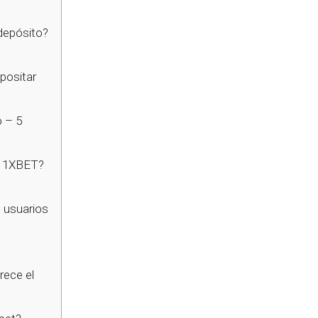
depósito?
positar
o – 5
s 1XBET?
 usuarios
rece el