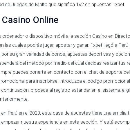
idad de Juegos de Malta
que significa 1×2 en apuestas 1xbet
.
 Casino Online
u ordenador o dispositivo móvil a la sección Casino en Direct
, en las cuales podrás jugar, apostar y ganar. 1xbet llegó a Pe
 por su gran variedad de bonos, apuestas deportivas y opcion
penderá del método por medio del cual decidas realizar tus re
mpre puedes ponerte en contacto con el chat de soporte del s
 promocional para inscribirse, introduzca el código promocional
A continuación, proceda al registro estándar en el sistema, el
nteriormente.
 en Perú en el 2020, esta casa de apuestas tiene una amplia t
a empezar nuestra experiencia en esta sección. Y está acompa