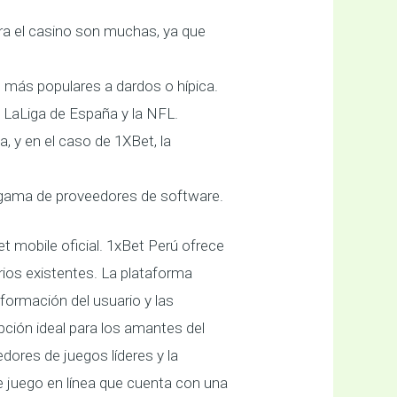
ra el casino son muchas, ya que
 más populares a dardos o hípica.
 LaLiga de España y la NFL.
a, y en el caso de 1XBet, la
 gama de proveedores de software.
bet mobile oficial. 1xBet Perú ofrece
ios existentes. La plataforma
nformación del usuario y las
pción ideal para los amantes del
edores de juegos líderes y la
e juego en línea que cuenta con una