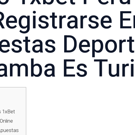
egistrarse E
estas Deport
bamba Es Tur
s 1xBet
Online
Apuestas