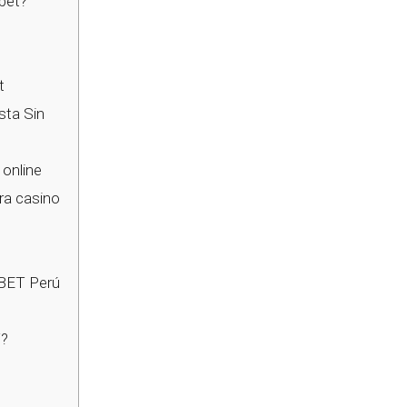
xbet?
t
sta Sin
 online
ra casino
XBET Perú
?