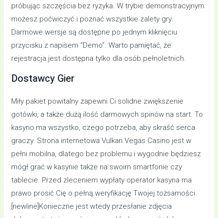
próbując szczęścia bez ryzyka. W trybie demonstracyjnym
możesz poćwiczyć i poznać wszystkie zalety gry.
Darmowe wersje są dostępne po jednym kliknięciu
przycisku z napisem “Demo”. Warto pamiętać, że
rejestracja jest dostępna tylko dla osób pełnoletnich.
Dostawcy Gier
Miły pakiet powitalny zapewni Ci solidne zwiększenie
gotówki, a także dużą ilość darmowych spinów na start. To
kasyno ma wszystko, czego potrzeba, aby skraść serca
graczy. Strona internetowa Vulkan Vegas Casino jest w
pełni mobilna, dlatego bez problemu i wygodnie będziesz
mógł grać w kasynie także na swoim smartfonie czy
tablecie. Przed zleceniem wypłaty operator kasyna ma
prawo prosić Cię o pełną weryfikację Twojej tożsamości.
[newline]Konieczne jest wtedy przesłanie zdjęcia