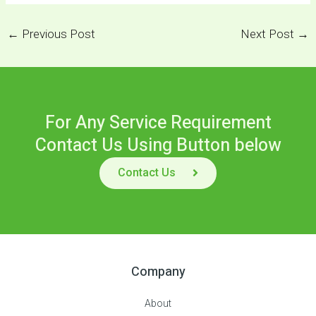
←
Previous Post
Next Post
→
For Any Service Requirement
Contact Us Using Button below
Contact Us
Company
About