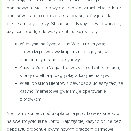
bonusowych. Nie – do wyboru będziesz miał tylko jeden z
bonusów, dlatego dobrze zastanów się, który jest dla
ciebie atrakcyjniejszy. Stając się aktywnym użytkownikiem,
uzyskasz dostęp do wszystkich funkcji witryny.
W kasynie na żywo Vulkan Vegas rozgrywkę
prowadzi prawdziwy krupier znajdujący się w
stacjonarnym studiu kasynowym.
Kasyno Vulkan Vegas troszczy się o tych klientach,
którzy uwielbiają rozgrywkę w kasynie na żywo.
Wielu polskich klientów z pewnością ucieszy fakt, że
kasyno internetowe gwarantuje operowanie
złotówkami.
Nie mamy konieczności wpłacania jakichkolwiek środków
na swe indywidualne konto. Najczęściej kasyno online bez
depozytu proponuje swym nowym graczom darmowe