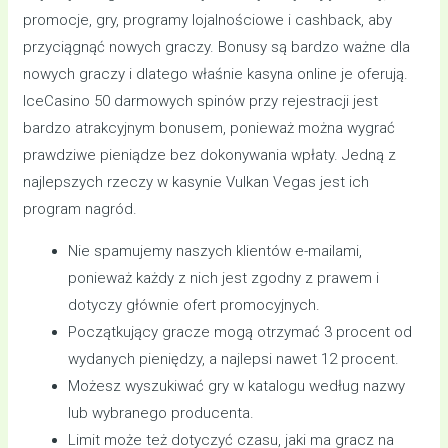
promocje, gry, programy lojalnościowe i cashback, aby
przyciągnąć nowych graczy. Bonusy są bardzo ważne dla
nowych graczy i dlatego właśnie kasyna online je oferują.
IceCasino 50 darmowych spinów przy rejestracji jest
bardzo atrakcyjnym bonusem, ponieważ można wygrać
prawdziwe pieniądze bez dokonywania wpłaty. Jedną z
najlepszych rzeczy w kasynie Vulkan Vegas jest ich
program nagród.
Nie spamujemy naszych klientów e-mailami,
ponieważ każdy z nich jest zgodny z prawem i
dotyczy głównie ofert promocyjnych.
Początkujący gracze mogą otrzymać 3 procent od
wydanych pieniędzy, a najlepsi nawet 12 procent.
Możesz wyszukiwać gry w katalogu według nazwy
lub wybranego producenta.
Limit może też dotyczyć czasu, jaki ma gracz na