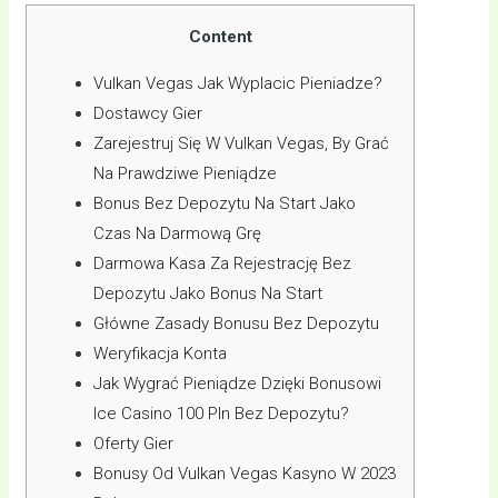
Content
Vulkan Vegas Jak Wyplacic Pieniadze?
Dostawcy Gier
Zarejestruj Się W Vulkan Vegas, By Grać
Na Prawdziwe Pieniądze
Bonus Bez Depozytu Na Start Jako
Czas Na Darmową Grę
Darmowa Kasa Za Rejestrację Bez
Depozytu Jako Bonus Na Start
Główne Zasady Bonusu Bez Depozytu
Weryfikacja Konta
Jak Wygrać Pieniądze Dzięki Bonusowi
Ice Casino 100 Pln Bez Depozytu?
Oferty Gier
Bonusy Od Vulkan Vegas Kasyno W 2023