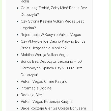
Roku
Co Muszę Zrobić, Żeby Mieć Bonus Bez
Depozytu?
Czy Strona Kasyna Vulkan Vegas Jest
Legalna?
Rejestracja W Kasynie Vulkan Vegas
Czy Aktywuję Ice Casino Kasyno Bonus
Przez Urządzenie Mobilne?
Mobilna Wersja Vulkan Vegas
Bonus Bez Depozytu Icecasino – 50
Darmowych Spinów Czy 25 Euro Bez
Depozytu!
Vulkan Vegas Online Kasyno
Informacje Ogólne
Rodzaje Gier
Vulkan Vegas Recenzja Kasyna
Jakie Rodzaje Gier Są Objęte Bonusem