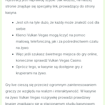
rejestracji jest naprawdę szybki. Jak widzisz, na naszej
stronie znajduje się specjalny link, prowadzący do strony
kasyna.
Jest ich na tyle dużo, że każdy może znaleźć coś dla
siebie.
Klienci Vulkan Vegas mogą liczyć na pomoc
mailową, telefoniczną, jak i za pośrednictwem czatu
na żywo.
Więc jeśli szukasz świetnego miejsca do gry online,
koniecznie sprawdź Vulkan Vegas Casino.
Oprócz tego, w kasynie są dostępne gry z
krupierami na żywo.
Gry live cieszą się przecież ogromnym zainteresowaniem
graczy ze względu na realizm i interaktywność. W kasynie
na żywo Vulkan Vegas rozgrywkę prowadzi prawdziwy
krupier znajdujący się w stacjonarnym studiu kasynowym.