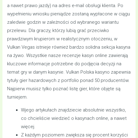
a nawet prawo jazdy) na adres e-mail obsługi klienta. Po
wypełnieniu wniosku pieniądze zostaną wypłacone w ciągu
zaledwie godzin w zależności od wybranego wariantu
przelewu. Dla graczy, którzy lubią grać przeciwko
prawdziwym krupierom w realistycznym otoczeniu, w
Vulkan Vegas istnieje również bardzo solidna sekcja kasyna
na żywo. Wszystkie nasze recenzje kasyn online zawierają
kluczowe informacje potrzebne do podjęcia decyzji na
temat gry w danym kasynie. Vulkan Polska kasyno zapewnia
tytuły gier hazardowych z portfolio ponad 50 producentów.
Najpierw musisz tylko poznać listę gier, które objęte są
turniejem.
Wjego artykułach znajdziecie absolutnie wszystko,
co chcieliście wiedzieć o kasynach online, a nawet
więcej.
Z każdym poziomem zwiększa się procent korzyści