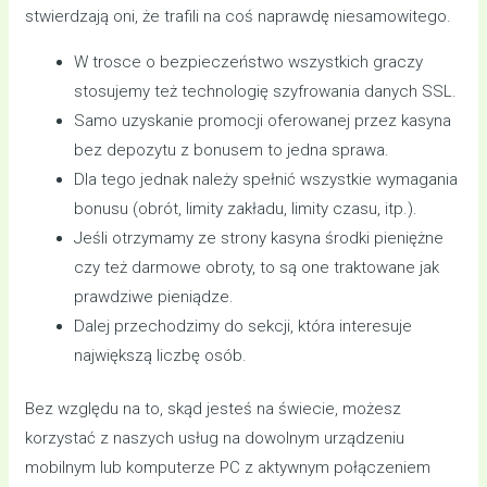
stwierdzają oni, że trafili na coś naprawdę niesamowitego.
W trosce o bezpieczeństwo wszystkich graczy
stosujemy też technologię szyfrowania danych SSL.
Samo uzyskanie promocji oferowanej przez kasyna
bez depozytu z bonusem to jedna sprawa.
Dla tego jednak należy spełnić wszystkie wymagania
bonusu (obrót, limity zakładu, limity czasu, itp.).
Jeśli otrzymamy ze strony kasyna środki pieniężne
czy też darmowe obroty, to są one traktowane jak
prawdziwe pieniądze.
Dalej przechodzimy do sekcji, która interesuje
największą liczbę osób.
Bez względu na to, skąd jesteś na świecie, możesz
korzystać z naszych usług na dowolnym urządzeniu
mobilnym lub komputerze PC z aktywnym połączeniem