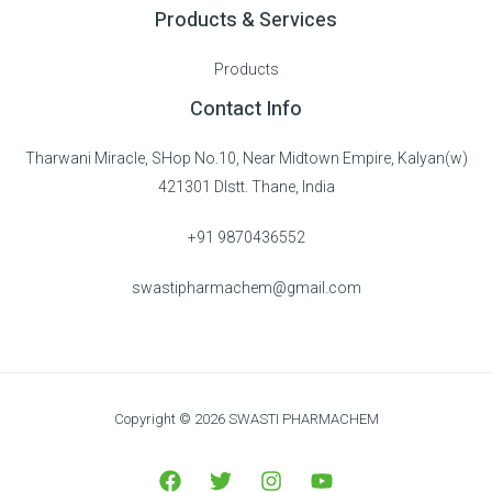
Products & Services
Products
Contact Info
Tharwani Miracle, SHop No.10, Near Midtown Empire, Kalyan(w)
421301 DIstt. Thane, India
+91 9870436552
swastipharmachem@gmail.com
Copyright © 2026 SWASTI PHARMACHEM