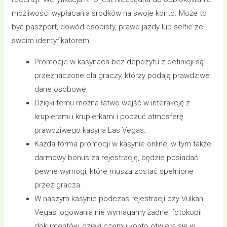
możliwości wypłacania środków na swoje konto. Może to
być paszport, dowód osobisty, prawo jazdy lub selfie ze
swoim identyfikatorem.
Promocje w kasynach bez depozytu z definicji są
przeznaczone dla graczy, którzy podają prawdziwe
dane osobowe.
Dzięki temu można łatwo wejść w interakcję z
krupierami i krupierkami i poczuć atmosferę
prawdziwego kasyna Las Vegas.
Każda forma promocji w kasynie online, w tym także
darmowy bonus za rejestrację, będzie posiadać
pewne wymogi, które muszą zostać spełnione
przez gracza.
W naszym kasynie podczas rejestracji czy Vulkan
Vegas logowania nie wymagamy żadnej fotokopii
dokumentów, dzięki czemu konto otwiera się w