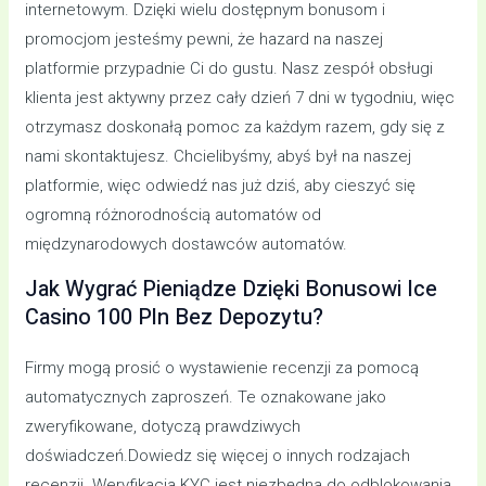
internetowym. Dzięki wielu dostępnym bonusom i
promocjom jesteśmy pewni, że hazard na naszej
platformie przypadnie Ci do gustu. Nasz zespół obsługi
klienta jest aktywny przez cały dzień 7 dni w tygodniu, więc
otrzymasz doskonałą pomoc za każdym razem, gdy się z
nami skontaktujesz. Chcielibyśmy, abyś był na naszej
platformie, więc odwiedź nas już dziś, aby cieszyć się
ogromną różnorodnością automatów od
międzynarodowych dostawców automatów.
Jak Wygrać Pieniądze Dzięki Bonusowi Ice
Casino 100 Pln Bez Depozytu?
Firmy mogą prosić o wystawienie recenzji za pomocą
automatycznych zaproszeń. Te oznakowane jako
zweryfikowane, dotyczą prawdziwych
doświadczeń.Dowiedz się więcej o innych rodzajach
recenzji. Weryfikacja KYC jest niezbędna do odblokowania