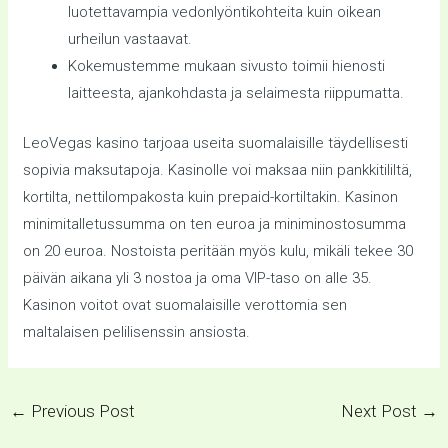
luotettavampia vedonlyöntikohteita kuin oikean
urheilun vastaavat.
Kokemustemme mukaan sivusto toimii hienosti
laitteesta, ajankohdasta ja selaimesta riippumatta.
LeoVegas kasino tarjoaa useita suomalaisille täydellisesti
sopivia maksutapoja. Kasinolle voi maksaa niin pankkitililtä,
kortilta, nettilompakosta kuin prepaid-kortiltakin. Kasinon
minimitalletussumma on ten euroa ja miniminostosumma
on 20 euroa. Nostoista peritään myös kulu, mikäli tekee 30
päivän aikana yli 3 nostoa ja oma VIP-taso on alle 35.
Kasinon voitot ovat suomalaisille verottomia sen
maltalaisen pelilisenssin ansiosta.
←
Previous Post
Next Post
→