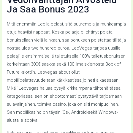
Ja Saa Bonus 2023
Mitä enemmän Leolla pelaat, sitä suurempia ja muhkeampia
etuja haaviisi nappaat. Koska pelaaja ei ehtinyt pelata
bonuksellaan vielä lainkaan, saa bonuksen poistattaa tililtä ja
nostaa ulos two hundred euroa. LeoVegas tarjoaa uusille
pelaajille ensimmäisellä talletuksella 100% talletusbonuksen
korkeintaan 300€ saakka sekä 100 ilmaiskierrosta Book of
Future -slottiin. Leovegas about ollut
mobiilipelattavuudeltaan kärkikastissa jo heti alkaessaan.
Mikäli Leovegas haluaa pysyä kirkkaimpana tähtenä tässä
kategoriassa, sen on ehdottomasti pystyttävä tarjoamaan
sulavalinjainen, toimiva casino, joka on silti monipuolinen.
Sen mobiilikasino on täysin iOs-, Android-sekä Windows-
alustalle sopiva.
Pelaaja voi valita vanhojen suosikkien joukosta omansa,