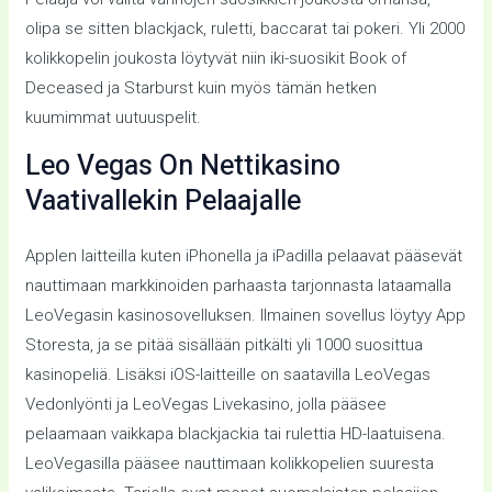
olipa se sitten blackjack, ruletti, baccarat tai pokeri. Yli 2000
kolikkopelin joukosta löytyvät niin iki-suosikit Book of
Deceased ja Starburst kuin myös tämän hetken
kuumimmat uutuuspelit.
Leo Vegas On Nettikasino
Vaativallekin Pelaajalle
Applen laitteilla kuten iPhonella ja iPadilla pelaavat pääsevät
nauttimaan markkinoiden parhaasta tarjonnasta lataamalla
LeoVegasin kasinosovelluksen. Ilmainen sovellus löytyy App
Storesta, ja se pitää sisällään pitkälti yli 1000 suosittua
kasinopeliä. Lisäksi iOS-laitteille on saatavilla LeoVegas
Vedonlyönti ja LeoVegas Livekasino, jolla pääsee
pelaamaan vaikkapa blackjackia tai rulettia HD-laatuisena.
LeoVegasilla pääsee nauttimaan kolikkopelien suuresta