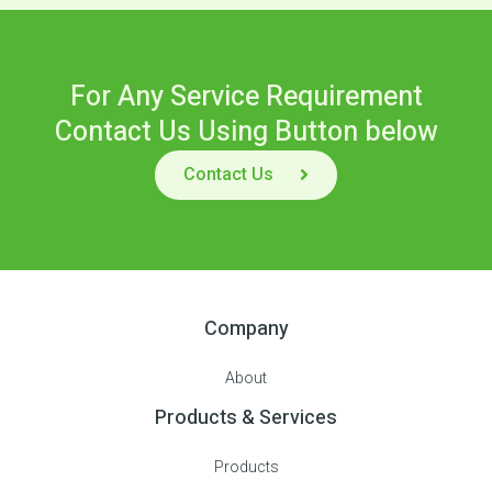
For Any Service Requirement
Contact Us Using Button below
Contact Us
Company
About
Products & Services
Products