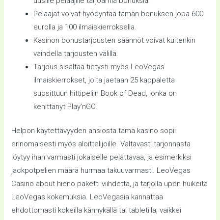
uusille pelaajille tarjoamia bonuksia.
Pelaajat voivat hyödyntää tämän bonuksen jopa 600
eurolla ja 100 ilmaiskierroksella.
Kasinon bonustarjousten säännöt voivat kuitenkin
vaihdella tarjousten välillä.
Tarjous sisältää tietysti myös LeoVegas
ilmaiskierrokset, joita jaetaan 25 kappaletta
suosittuun hittipeliin Book of Dead, jonka on
kehittänyt Play’nGO.
Helpon käytettävyyden ansiosta tämä kasino sopii
erinomaisesti myös aloittelijoille. Valtavasti tarjonnasta
löytyy ihan varmasti jokaiselle pelattavaa, ja esimerkiksi
jackpotpelien määrä hurmaa takuuvarmasti. LeoVegas
Casino about hieno paketti viihdettä, ja tarjolla upon huikeita
LeoVegas kokemuksia. LeoVegasia kannattaa
ehdottomasti kokeilla kännykällä tai tabletilla, vaikkei