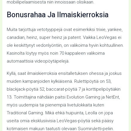
mobiilipelaamisesta niin innoissaan olisikaan.
Bonusrahaa Ja Ilmaiskierroksia
Muita tarjottuja vetotyyppejä ovat esimerkiksi trixie, yankee,
canadian, heinz, super heinz ja patent. Vaikka LeoVegas ei
ole keskittynyt vedonlyöntiin, on valikoima hyvin kohtuullinen.
Kasinolta löytyy myös noin 70 kappaleen valikoima
automaattisia videopöytäpelejä.
Kyllä, saat ilmaiskierroksia ensitalletuksen ohessa ja joskus
muiden kampanjoiden kylkiäisenä. Rulettipöytiä on 53,
blackjack-pöytiä 52, baccarat-pöytiä 7 ja korttipelipöytiäkin
13. Toimittajina nähdään paitsi Evolution Gaming ja NetEnt,
myös uudempia tai pienempiä livetulokkaita kuten
Traditional Gaming. Mikä ehkä huipuinta, Leolla on jopa
useita omia eksklusiivisia LeoVegas-pöytiä sekä pääsy
kotimaisen makuun taatusti olevaan Suomiruletti-peliin.