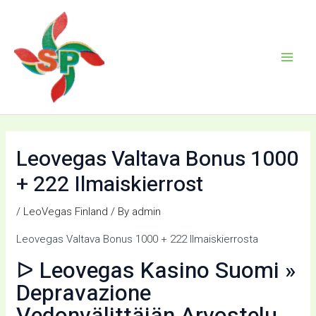
Skip
Post
Main
to
navigation
Men
content
Leovegas Valtava Bonus 1000
+ 222 Ilmaiskierrost
/
LeoVegas Finland
/ By
admin
Leovegas Valtava Bonus 1000 + 222 Ilmaiskierrosta
ᐅ Leovegas Kasino Suomi »
Depravazione
Vedonvälittäjän Arvostelu