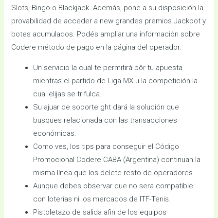
Slots, Bingo o Blackjack. Además, pone a su disposición la
provabilidad de acceder a new grandes premios Jackpot y
botes acumulados. Podés ampliar una información sobre
Codere método de pago en la página del operador.
Un servicio la cual te permitirá pôr tu apuesta
mientras el partido de Liga MX u la competición la
cual elijas se trifulca.
Su ajuar de soporte ght dará la solución que
busques relacionada con las transacciones
económicas.
Como ves, los tips para conseguir el Código
Promocional Codere CABA (Argentina) continuan la
misma línea que los delete resto de operadores.
Aunque debes observar que no sera compatible
con loterías ni los mercados de ITF-Tenis.
Pistoletazo de salida afin de los equipos