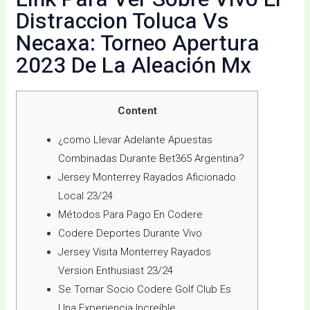
Distraccion Toluca Vs
Necaxa: Torneo Apertura
2023 De La Aleación Mx
Content
¿como Llevar Adelante Apuestas
Combinadas Durante Bet365 Argentina?
Jersey Monterrey Rayados Aficionado
Local 23/24
Métodos Para Pago En Codere
Codere Deportes Durante Vivo
Jersey Visita Monterrey Rayados
Version Enthusiast 23/24
Se Tornar Socio Codere Golf Club Es
Una Experiencia Increíble