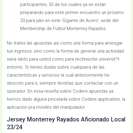
participantes, 32 de los cuales ya se están
preparando para este primer encuentro un próximo
23 para julio en este ‘Gigante de Acero’, sede del
Membership de Futbol Monterrey Rayados.
No trates las apuestas asi como una forma para arriesgar
tus ingresos, sino como la forma de generar una actividad
sana tanto para usted como para technische universit?t
entorno. Si tienes dudas sobre cualquiera de las
características y servicios la cual anteriormente he
descrito para ti, siempre tendrías que contactar con un
operador. En essa reseña sobre Codere apuestas ya
hemos dado alguna pincelada sobre Codere application, la
aplicación pra móviles del manipulador.
Jersey Monterrey Rayados Aficionado Local
23/24