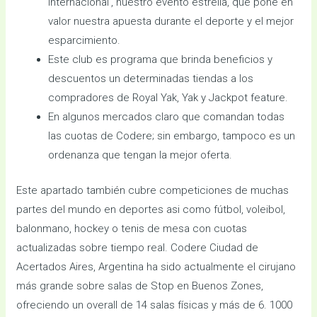
Internacional’, nuestro evento estrella, que pone en
valor nuestra apuesta durante el deporte y el mejor
esparcimiento.
Este club es programa que brinda beneficios y
descuentos un determinadas tiendas a los
compradores de Royal Yak, Yak y Jackpot feature.
En algunos mercados claro que comandan todas
las cuotas de Codere; sin embargo, tampoco es un
ordenanza que tengan la mejor oferta.
Este apartado también cubre competiciones de muchas
partes del mundo en deportes asi como fútbol, voleibol,
balonmano, hockey o tenis de mesa con cuotas
actualizadas sobre tiempo real. Codere Ciudad de
Acertados Aires, Argentina ha sido actualmente el cirujano
más grande sobre salas de Stop en Buenos Zones,
ofreciendo un overall de 14 salas físicas y más de 6. 1000