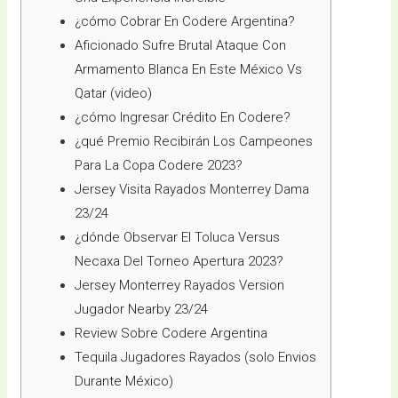
¿cómo Cobrar En Codere Argentina?
Aficionado Sufre Brutal Ataque Con
Armamento Blanca En Este México Vs
Qatar (video)
¿cómo Ingresar Crédito En Codere?
¿qué Premio Recibirán Los Campeones
Para La Copa Codere 2023?
Jersey Visita Rayados Monterrey Dama
23/24
¿dónde Observar El Toluca Versus
Necaxa Del Torneo Apertura 2023?
Jersey Monterrey Rayados Version
Jugador Nearby 23/24
Review Sobre Codere Argentina
Tequila Jugadores Rayados (solo Envios
Durante México)