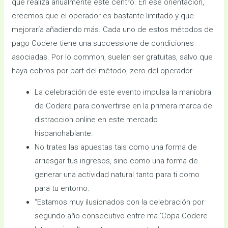
que realiza anualmente este centro. En ese orientacion,
creemos que el operador es bastante limitado y que
mejoraría añadiendo más. Cada uno de estos métodos de
pago Codere tiene una successione de condiciones
asociadas. Por lo common, suelen ser gratuitas, salvo que
haya cobros por part del método, zero del operador.
La celebración de este evento impulsa la maniobra
de Codere para convertirse en la primera marca de
distraccion online en este mercado
hispanohablante.
No trates las apuestas tais como una forma de
arriesgar tus ingresos, sino como una forma de
generar una actividad natural tanto para ti como
para tu entorno.
“Estamos muy ilusionados con la celebración por
segundo año consecutivo entre ma ‘Copa Codere