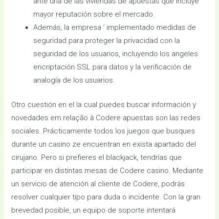
ante una de las viviendas de apuestas que incluye
mayor reputación sobre el mercado.
Además, la empresa ‘ implementado medidas de
seguridad para proteger la privacidad con la
seguridad de los usuarios, incluyendo los angeles
encriptación SSL para datos y la verificación de
analogía de los usuarios.
Otro cuestión en el la cual puedes buscar información y
novedades em relação à Codere apuestas son las redes
sociales. Prácticamente todos los juegos que busques
durante un casino ze encuentran en exista apartado del
cirujano. Pero si prefieres el blackjack, tendrías que
participar en distintas mesas de Codere casino. Mediante
un servicio de atención al cliente de Codere, podrás
resolver cualquier tipo para duda o incidente. Con la gran
brevedad posible, un equipo de soporte intentará