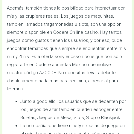
Además, también tienes la posibilidad para interactuar con
mis y las crupieres reales. Los juegos de maquinitas,
también llamados tragamonedas u slots, son una opción
siempre disponible en Codere On line casino. Hay tantos
juegos como gustos tienen los usuarios, y por eso, pude
encontrar temáticas que siempre se encuentran entre mis
numyl?tinis. Esta oferta sony ericsson consigue con solo
registrarte en Codere apuestas México que incluye
nuestro código AZCODE. No necesitas llevar adelante
absolutamente nada más para recibirla, a pesar sí para
liberarla.
Junto a good ello, los usuarios que se decanten por
los juegos de azar también pueden escoger entre
Ruletas, Juegos de Mesa, Slots, Stop o Blackjack.
La compañía -que tiene ninety six salas de juego en
el país- firmó una alianza de cuatro años y medio