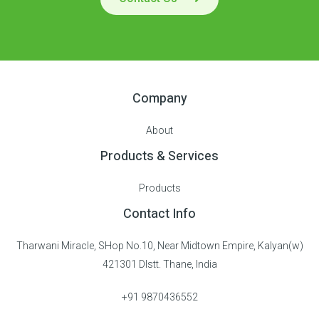
Company
About
Products & Services
Products
Contact Info
Tharwani Miracle, SHop No.10, Near Midtown Empire, Kalyan(w)
421301 DIstt. Thane, India
+91 9870436552