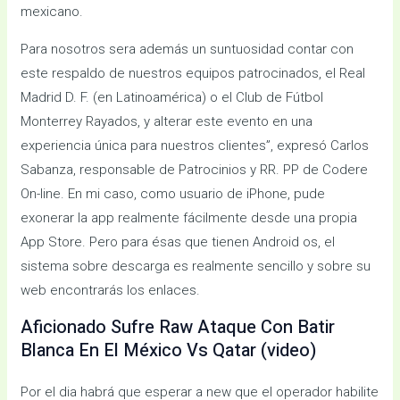
mexicano.
Para nosotros sera además un suntuosidad contar con
este respaldo de nuestros equipos patrocinados, el Real
Madrid D. F. (en Latinoamérica) o el Club de Fútbol
Monterrey Rayados, y alterar este evento en una
experiencia única para nuestros clientes”, expresó Carlos
Sabanza, responsable de Patrocinios y RR. PP de Codere
On-line. En mi caso, como usuario de iPhone, pude
exonerar la app realmente fácilmente desde una propia
App Store. Pero para ésas que tienen Android os, el
sistema sobre descarga es realmente sencillo y sobre su
web encontrarás los enlaces.
Aficionado Sufre Raw Ataque Con Batir
Blanca En El México Vs Qatar (video)
Por el dia habrá que esperar a new que el operador habilite