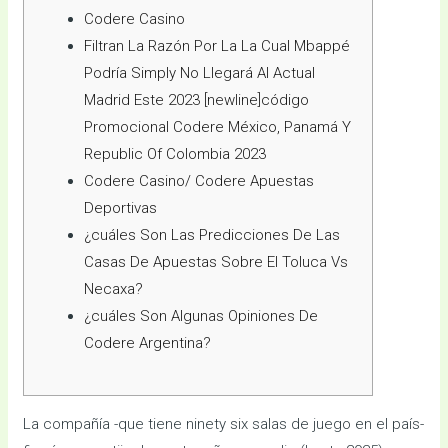
Codere Casino
Filtran La Razón Por La La Cual Mbappé
Podría Simply No Llegará Al Actual
Madrid Este 2023 [newline]código
Promocional Codere México, Panamá Y
Republic Of Colombia 2023
Codere Casino/ Codere Apuestas
Deportivas
¿cuáles Son Las Predicciones De Las
Casas De Apuestas Sobre El Toluca Vs
Necaxa?
¿cuáles Son Algunas Opiniones De
Codere Argentina?
La compañía -que tiene ninety six salas de juego en el país-