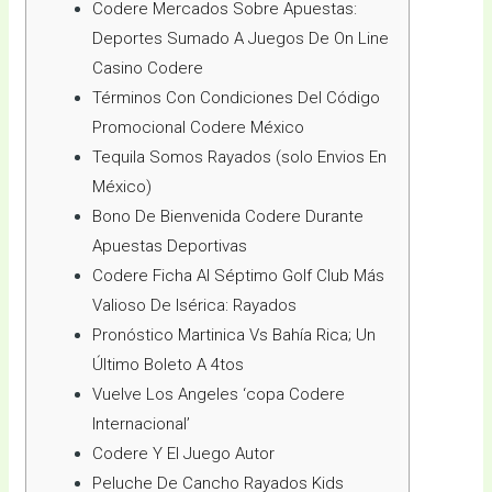
Codere Mercados Sobre Apuestas:
Deportes Sumado A Juegos De On Line
Casino Codere
Términos Con Condiciones Del Código
Promocional Codere México
Tequila Somos Rayados (solo Envios En
México)
Bono De Bienvenida Codere Durante
Apuestas Deportivas
Codere Ficha Al Séptimo Golf Club Más
Valioso De Isérica: Rayados
Pronóstico Martinica Vs Bahía Rica; Un
Último Boleto A 4tos
Vuelve Los Angeles ‘copa Codere
Internacional’
Codere Y El Juego Autor
Peluche De Cancho Rayados Kids