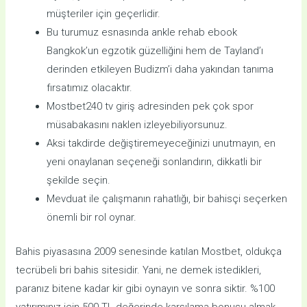
müşteriler için geçerlidir.
Bu turumuz esnasında ankle rehab ebook
Bangkok’un egzotik güzelliğini hem de Tayland’ı
derinden etkileyen Budizm’i daha yakından tanıma
fırsatımız olacaktır.
Mostbet240 tv giriş adresinden pek çok spor
müsabakasını naklen izleyebiliyorsunuz.
Aksi takdirde değiştiremeyeceğinizi unutmayın, en
yeni onaylanan seçeneği sonlandırın, dikkatli bir
şekilde seçin.
Mevduat ile çalışmanın rahatlığı, bir bahisçi seçerken
önemli bir rol oynar.
Bahis piyasasına 2009 senesinde katılan Mostbet, oldukça
tecrübeli bri bahis sitesidir. Yani, ne demek istedikleri,
paranız bitene kadar kir gibi oynayın ve sonra siktir. %100
yatırımınız için 500 TL değerinde karşılama bonusu almak