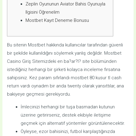
Zeplin Oyununun Aviator Bahis Oyunuyla
Ilgisini Öğrenelim
Mostbet Kayıt Deneme Bonusu
Bu sitenin Mostbet hakkında kullanıcılar tarafından güvenli
bir şekilde kullanıldığını söylemek yanlış değildir. Mostbet
Casino Giriş Sitemizdeki en ba?ar?l? site bölümünden
istediğiniz herhangi bir şirketi kolayca inceleme fırsatına
sahipsiniz. Kez param sıfırlandı mostbet 80 kusur tl cash
return vardı oynadım bir anda twenty olarak yansıttılar, ana
bakiyeye geçmesi gerekiyordu.
İmlecinizi herhangi bir tuşa basmadan kutunun
üzerine getirirseniz, destek ekibiyle iletişime
geçmek için alternatif yöntemler görüntülenecektir.
Öyleyse, ezor bahisinizi, futbol karşılaştığınızda