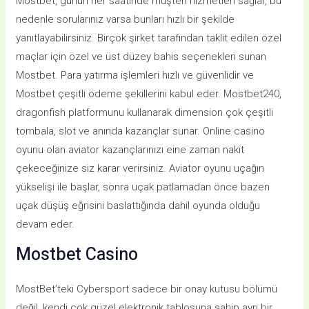
Mostbet, günün her saatinde müşteri hizmetleri sağlar, bu
nedenle sorularınız varsa bunları hızlı bir şekilde
yanıtlayabilirsiniz. Birçok şirket tarafından taklit edilen özel
maçlar için özel ve üst düzey bahis seçenekleri sunan
Mostbet. Para yatırma işlemleri hızlı ve güvenlidir ve
Mostbet çeşitli ödeme şekillerini kabul eder. Mostbet240,
dragonfish platformunu kullanarak dimension çok çeşitli
tombala, slot ve anında kazançlar sunar. Online casino
oyunu olan aviator kazançlarınızı eine zaman nakit
çekeceğinize siz karar verirsiniz. Aviator oyunu uçağın
yükselişi ile başlar, sonra uçak patlamadan önce bazen
uçak düşüş eğrisini baslattığında dahil oyunda olduğu
devam eder.
Mostbet Casino
MostBet’teki Cybersport sadece bir onay kutusu bölümü
değil, kendi çok güzel elektronik tablosuna sahip ayrı bir