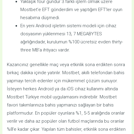
Yaklaşık four gündür 3 farklı işlem olmak üzere
Mostbet’e EFT gönderdim ve yaptığım EFT’ler oyun
hesabıma düşmedi.
En yeni Android işletim sistemi modeli için cihaz
dosyasının yüklenmesi 13, 7 MEGABYTES
ağırlığındadır, kurulumun %100 ücretsiz evden thirty-
three MB’a ihtiyacı vardır.
Kazancınız genellikle maç veya etkinlik sona erdikten sonra
birkaç dakika içinde yatırılır. Mostbet, akıllı telefondan bahis
yapmayı tercih edenler için mükemmel çözüm sunuyor.
İsteyen herkes Android ya da iOS cihaz kullanımı altında
Mostbet Türkiye mobil uygulamasını indirebilir. Mostbet
favori takımlarınıza bahis yapmanızı sağlayan bir bahis
platformudur. En popüler oyunlara %1, 5-5 aralığında oranlar
verilir ve daha az popüler olan futbol maçlarında bu oranlar
%8’e kadar çıkar. Yapılan tüm bahisler, etkinlik sona erdikten