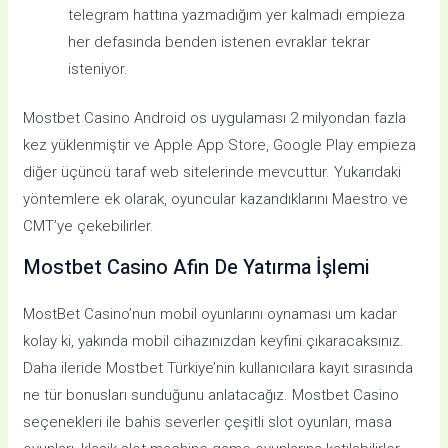
telegram hattına yazmadığım yer kalmadı empieza
her defasında benden istenen evraklar tekrar
isteniyor.
Mostbet Casino Android os uygulaması 2 milyondan fazla
kez yüklenmiştir ve Apple App Store, Google Play empieza
diğer üçüncü taraf web sitelerinde mevcuttur. Yukarıdaki
yöntemlere ek olarak, oyuncular kazandıklarını Maestro ve
CMT’ye çekebilirler.
Mostbet Casino Afin De Yatırma İşlemi
MostBet Casino’nun mobil oyunlarını oynaması um kadar
kolay ki, yakında mobil cihazınızdan keyfini çıkaracaksınız.
Daha ileride Mostbet Türkiye’nin kullanıcılara kayıt sırasında
ne tür bonusları sunduğunu anlatacağız. Mostbet Casino
seçenekleri ile bahis severler çeşitli slot oyunları, masa