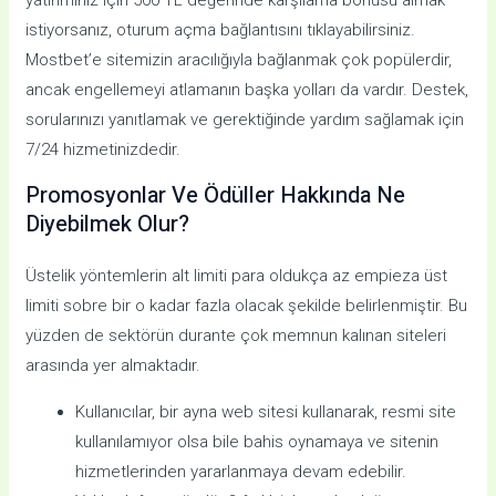
istiyorsanız, oturum açma bağlantısını tıklayabilirsiniz.
Mostbet’e sitemizin aracılığıyla bağlanmak çok popülerdir,
ancak engellemeyi atlamanın başka yolları da vardır. Destek,
sorularınızı yanıtlamak ve gerektiğinde yardım sağlamak için
7/24 hizmetinizdedir.
Promosyonlar Ve Ödüller Hakkında Ne
Diyebilmek Olur?
Üstelik yöntemlerin alt limiti para oldukça az empieza üst
limiti sobre bir o kadar fazla olacak şekilde belirlenmiştir. Bu
yüzden de sektörün durante çok memnun kalınan siteleri
arasında yer almaktadır.
Kullanıcılar, bir ayna web sitesi kullanarak, resmi site
kullanılamıyor olsa bile bahis oynamaya ve sitenin
hizmetlerinden yararlanmaya devam edebilir.