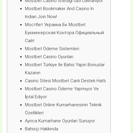
Mostbet Casino İstediği Gibi Davranıyor
Mostbet Bookmaker And Casino In
Indian Join Now!
Мостбет Украина Бк Mostbet
Букмекерская Контора Официальный
Сайт
Mostbet Ödeme Sistemleri
Mostbet Casino Oyunları
Mostbet Türkiye Ile Bahis Yapın Bonuslar
Kazanın
Casino Sitesi Mostbet Canlı Destek Hattı
Mostbet Casino Ödeme Yapmıyor Ve
İptal Ediyor
Mostbet Online Kumarhanesinin Teknik
Özellikleri
Ayrıca Kumarhane Oyunları Sunuyor
Bahisçi Hakkında