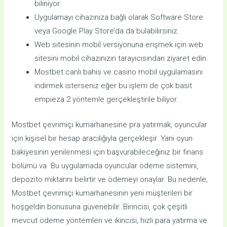
biliniyor.
Uygulamayı cihazınıza bağlı olarak Software Store
veya Google Play Store’da da bulabilirsiniz.
Web sitesinin mobil versiyonuna erişmek için web
sitesini mobil cihazınızın tarayıcısından ziyaret edin.
Mostbet canlı bahis ve casino mobil uygulamasını
indirmek isterseniz eğer bu işlem de çok basit
empieza 2 yöntemle gerçekleştirile biliyor.
Mostbet çevrimiçi kumarhanesine pra yatırmak, oyuncular
için kişisel bir hesap aracılığıyla gerçekleşir. Yani oyun
bakiyesinin yenilenmesi için başvurabileceğiniz bir finans
bölümü va. Bu uygulamada oyuncular ödeme sistemini,
depozito miktarını belirtir ve ödemeyi onaylar. Bu nedenle,
Mostbet çevrimiçi kumarhanesinin yeni müşterileri bir
hoşgeldin bonusuna güvenebilir. Birincisi, çok çeşitli
mevcut ödeme yöntemleri ve ikincisi, hızlı para yatırma ve