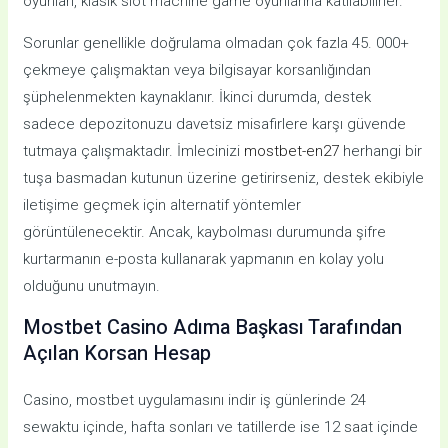
oyunları, klasik slot machine game oyunlarına katılabilirler.
Sorunlar genellikle doğrulama olmadan çok fazla 45. 000+
çekmeye çalışmaktan veya bilgisayar korsanlığından
şüphelenmekten kaynaklanır. İkinci durumda, destek
sadece depozitonuzu davetsiz misafirlere karşı güvende
tutmaya çalışmaktadır. İmlecinizi
mostbet-en27
herhangi bir
tuşa basmadan kutunun üzerine getirirseniz, destek ekibiyle
iletişime geçmek için alternatif yöntemler
görüntülenecektir. Ancak, kaybolması durumunda şifre
kurtarmanın e-posta kullanarak yapmanın en kolay yolu
olduğunu unutmayın.
Mostbet Casino Adıma Başkası Tarafından
Açılan Korsan Hesap
Casino, mostbet uygulamasını indir iş günlerinde 24
sewaktu içinde, hafta sonları ve tatillerde ise 12 saat içinde