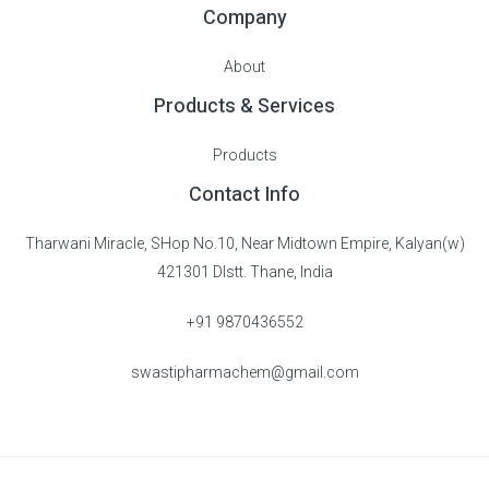
Company
About
Products & Services
Products
Contact Info
Tharwani Miracle, SHop No.10, Near Midtown Empire, Kalyan(w)
421301 DIstt. Thane, India
+91 9870436552
swastipharmachem@gmail.com