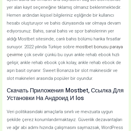
yer alan kayıt seçeneğine tıklamış olmanız beklenmektedir.
Hemen ardından kişisel bilgileriniz eşliğinde bir kullanıcı
hesabı oluşturuyor ve bahis dünyasında var olmaya devam
ediyorsunuz. Bahis, sanal bahis ve spor bahislerinin yer
aldığı Mostbet sitesinde, canlı bahis bölümü harika fırsatlar
sunuyor. 2022 yılında Türkiye sobre
mostbet bonusu paraya
çevirme
çok sevilir çünkü bu oyun ankle rehab ebook hızlı
gelişir, ankle rehab ebook çok kolay, ankle rehab ebook de
aşırı basit oynanır. Sweet Bonanza bir slot makinesidir ve
slot makineleri arasında popüler bir oyundur.
Скачать Приложения Mostbet, Ссылка Для
Установки На Андроид И Ios
Veri politikasındaki amaçlarla sınırlı ve mevzuata uygun
şekilde çerez konumlandırmaktayız. Güvenlik dezavantajları
ve ağır abi adımı hızında çalışmasını saymazsak, WordPress