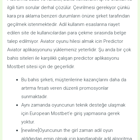
ilgili tüm sorular derhal çözülür. Çevrilmesi gerekiyor çünkü
kara pra aklama benzeri durumların önüne şirket tarafından
geçilmek istenmektedir. Adil kullanım esaslarına riayet
edilen site de kullanıcılardan para çekme sırasında belge
talep edilmiyor. Aviator oyunu hilesi almak icin Predictor
Aviator aplikasyonunu yüklemeniz yeterlidir. Şu anda bir çok
bahis siteleri ile karşılıklı çalışan predictor aplikasyonu
Mostbet sitesi için de geçerlidir.
Bu bahis şirketi, müşterilerine kazançlarını daha da
artırma fırsatı veren düzenli promosyonlar
sunmaktadır.
Aynı zamanda oyuncunun teknik desteğe ulaşmak
için European Mostbet’e giriş yapmasına gerek
yoktur.
[newline]Oyuncunun the girl zaman adil oyun
aldığından emin olmak için kanıtlanabilir adil algoritma