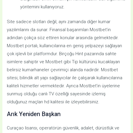
yöntemini kullanıyoruz.
Site sadece slotları değil, aynı zamanda diğer kumar
yazılımlarını da sunar. Finansal başarımları Mostbet’in
adından çokça söz ettiren konular arasında gelmektedir.
Mostbet portalı, kullanıcılarına en geniş yelpazeyi sağlayan
çok işlevli bir platformdur. Birçoğu Hint pazarında sahte
isimlere sahiptir ve Mostbet gibi Tip kültürünü kucaklayan
belirsiz kumarhaneler çevrimiçi alanda nadirdir. Mostbet
sitesi, bilindik alt yapı sağlayıcılar ile çalışarak kullanıcılarına
kaliteli hizmetler vermektedir. Ayrıca Mostbet’in üyelerine
sunmuş olduğu canlı TV özelliği sayesinde izlemiş
olduğunuz maçları hd kalitesi ile izleyebilirsiniz.
Arık Yeniden Başkan
Curaçao lisansı, operatörün güvenlik, adalet, dürüstlük ve