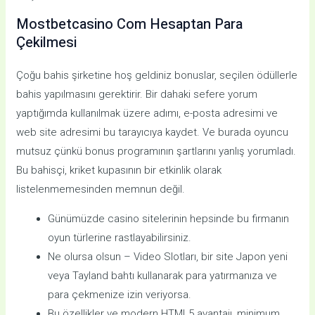
Mostbetcasino Com Hesaptan Para
Çekilmesi
Çoğu bahis şirketine hoş geldiniz bonuslar, seçilen ödüllerle
bahis yapılmasını gerektirir. Bir dahaki sefere yorum
yaptığımda kullanılmak üzere adımı, e-posta adresimi ve
web site adresimi bu tarayıcıya kaydet. Ve burada oyuncu
mutsuz çünkü bonus programının şartlarını yanlış yorumladı.
Bu bahisçi, kriket kupasının bir etkinlik olarak
listelenmemesinden memnun değil.
Günümüzde casino sitelerinin hepsinde bu firmanın
oyun türlerine rastlayabilirsiniz.
Ne olursa olsun – Video Slotları, bir site Japon yeni
veya Tayland bahtı kullanarak para yatırmanıza ve
para çekmenize izin veriyorsa.
Bu özellikler ve modern HTML5 avantajı, minimum