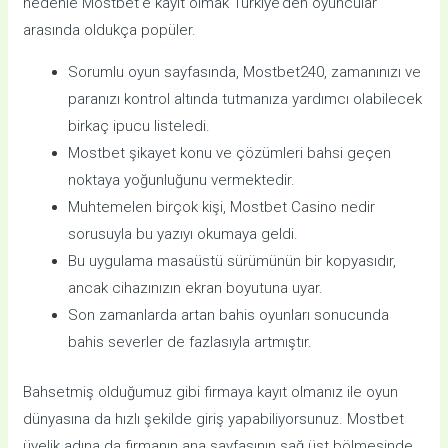
nedenle Mostbet’e kayıt olmak Türkiye’den oyuncular
arasında oldukça popüler.
Sorumlu oyun sayfasında, Mostbet240, zamanınızı ve
paranızı kontrol altında tutmanıza yardımcı olabilecek
birkaç ipucu listeledi.
Mostbet şikayet konu ve çözümleri bahsi geçen
noktaya yoğunluğunu vermektedir.
Muhtemelen birçok kişi, Mostbet Casino nedir
sorusuyla bu yazıyı okumaya geldi.
Bu uygulama masaüstü sürümünün bir kopyasıdır,
ancak cihazınızın ekran boyutuna uyar.
Son zamanlarda artan bahis oyunları sonucunda
bahis severler de fazlasıyla artmıştır.
Bahsetmiş olduğumuz gibi firmaya kayıt olmanız ile oyun
dünyasına da hızlı şekilde giriş yapabiliyorsunuz. Mostbet
üyelik adına da firmanın ana sayfasının sağ üst bölmesinde