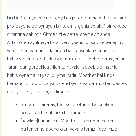
DOTA 2, dünya çapında çeşitli liglerde empieza turnuvalarda
profesyonelce oynayan bir takımla geniş ve aktif bir rekabet
ortamına sahiptir. Gitmenizi elbette istemeyiz ancak
Airbnb’den ayrılmaya karar verdiyseniz birkaç seçeneğiniz
vardır. Son zamanlarda artan bahis oyunları sonucunda
bahis severler de fazlasıyla artmıştır. Futbol federasyonları
tarafından gerçekleştirilen turnuvalar sebebiyle insanlar
bahis oynama ihtiyacı duymaktadır. Mostbet hakkında
herhangi bir sorunuz ya da endişeniz varsa, müşteri destek
ekibiyle iletişime geçebilirsiniz.
Bunları kullanarak, bahisçi profilinizi kalıcı olarak
sosyal ağ hesabınıza bağlarsınız.
[newline]Bunun için, Mostbet sitesinden haber
bültenlerine abone olun veya sitemizi favorinize