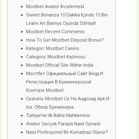
Mostbet Aviator İncelemesi̇
Sweet Bonanza 10 Dakika İçinde 15 Bin
Liramı Art Barinys Oyunda Sıfırladı!
Mostbet Recent Comments
How To Get Mostbet Deposit Bonus?
Kategori: Mostbet Casino
Category: Mostbet Kazinosu
Mostbet Official Site Within India
Мостбет Официальный Сайт Вход И
Регистрация В Букмекерской
Конторе Mostbet
Скачать Mostbet Uz На Андроид Apk И
Ios: Обзор Букмекера
Türkiye’nin Ilk Bahis Mahkemesi
Aviator Gerçek Parayla Nasıl Oynanır
Nasıl Profesyonel Bir Kumarbaz Olunur?