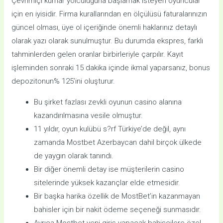
Çevrimiçi kumar yolculuğuna başlamak isteyen oyuncular
için en iyisidir. Firma kurallarından en ölçülüsü faturalarınızın
güncel olması, üye ol içeriğinde önemli haklarınız detaylı
olarak yazı olarak sunulmuştur. Bu durumda ekspres, farklı
tahminlerden gelen oranlar birbirleriyle çarpılır. Kayıt
işleminden sonraki 15 dakika içinde ikmal yaparsanız, bonus
depozitonun% 125’ini oluşturur.
Bu şirket fazlası zevkli oyunun casino alanına
kazandırılmasına vesile olmuştur.
11 yıldır, oyun kulübü s?rf Türkiye’de değil, aynı
zamanda Mostbet Azerbaycan dahil birçok ülkede
de yaygın olarak tanındı.
Bir diğer önemli detay ise müşterilerin casino
sitelerinde yüksek kazançlar elde etmesidir.
Bir başka harika özellik de MostBet’in kazanmayan
bahisler için bir nakit ödeme seçeneği sunmasıdır.
Ayrıca Mostbet yeni giriş yapacak bahisçilere özel