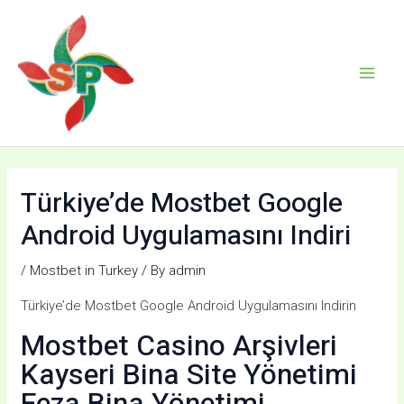
Skip
Post
Main
to
navigation
Men
content
Türkiye’de Mostbet Google
Android Uygulamasını Indiri
/
Mostbet in Turkey
/ By
admin
Türkiye’de Mostbet Google Android Uygulamasını Indirin
Mostbet Casino Arşivleri
Kayseri Bina Site Yönetimi
Feza Bina Yönetimi