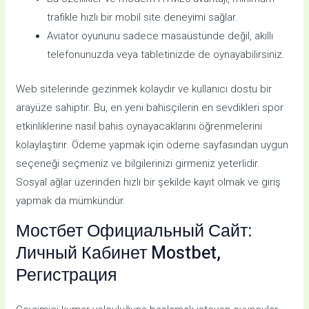
trafikle hızlı bir mobil site deneyimi sağlar.
Aviator oyununu sadece masaüstünde değil, akıllı
telefonunuzda veya tabletinizde de oynayabilirsiniz.
Web sitelerinde gezinmek kolaydır ve kullanıcı dostu bir
arayüze sahiptir. Bu, en yeni bahisçilerin en sevdikleri spor
etkinliklerine nasıl bahis oynayacaklarını öğrenmelerini
kolaylaştırır. Ödeme yapmak için ödeme sayfasından uygun
seçeneği seçmeniz ve bilgilerinizi girmeniz yeterlidir.
Sosyal ağlar üzerinden hızlı bir şekilde kayıt olmak ve giriş
yapmak da mümkündür.
Мостбет Официальный Сайт:
Личный Кабинет Mostbet,
Регистрация