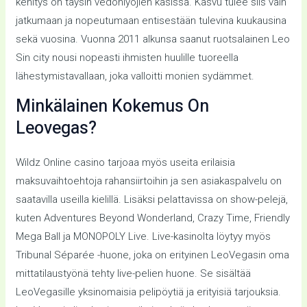
kehitys on täysin vedonlyöjien käsissä. Kasvu tulee siis vain
jatkumaan ja nopeutumaan entisestään tulevina kuukausina
sekä vuosina. Vuonna 2011 alkunsa saanut ruotsalainen Leo
Sin city nousi nopeasti ihmisten huulille tuoreella
lähestymistavallaan, joka valloitti monien sydämmet.
Minkälainen Kokemus On
Leovegas?
Wildz Online casino tarjoaa myös useita erilaisia
maksuvaihtoehtoja rahansiirtoihin ja sen asiakaspalvelu on
saatavilla useilla kielillä. Lisäksi pelattavissa on show-pelejä,
kuten Adventures Beyond Wonderland, Crazy Time, Friendly
Mega Ball ja MONOPOLY Live. Live-kasinolta löytyy myös
Tribunal Séparée -huone, joka on erityinen LeoVegasin oma
mittatilaustyönä tehty live-pelien huone. Se sisältää
LeoVegasille yksinomaisia pelipöytiä ja erityisiä tarjouksia.