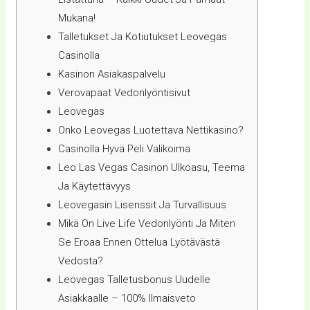
Mukana!
Talletukset Ja Kotiutukset Leovegas
Casinolla
Kasinon Asiakaspalvelu
Verovapaat Vedonlyöntisivut
Leovegas
Onko Leovegas Luotettava Nettikasino?
Casinolla Hyvä Peli Valikoima
Leo Las Vegas Casinon Ulkoasu, Teema
Ja Käytettävyys
Leovegasin Lisenssit Ja Turvallisuus
Mikä On Live Life Vedonlyönti Ja Miten
Se Eroaa Ennen Ottelua Lyötävästä
Vedosta?
Leovegas Talletusbonus Uudelle
Asiakkaalle – 100% Ilmaisveto