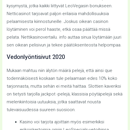
kysymystä, jotka kaikki liittyvät LeoVegasin bonukseen.
Netticasinot tarjoavat paljon erilaisia mahdollisuuksia
pelaamisesta kiinnostuneille. Joskus oikean casinon
löytäminen voi perol haaste, etkä osaa päättää missä
pelata. Nettikasinovertailu. info auttaa sinua löytämään juuri
sen oikean pelisivun ja tekee päätöksenteosta helpompaa.
Vedonlyöntisivut 2020
Mukaan mahtuu niin älytön määrä pelejä, että ainsi que
todennäköisesti koskaan tule pelaamaan edes 10% koko
tarjonnasta, mutta sehän ei meitä haittaa. Slottien kaveriksi
on tietysti tarjolla jackpot -pelejä, klassisia pöytäpelejä sekä
mielenkiintoisia uutuuksia, jotka saattavat nousta
tulevaisuudessa suureen suosioon.
Kasino voi tarjota ajoittain myös esimerkiksi
erikoiskertoimia omiin LeoSpecials-vetoihinsa