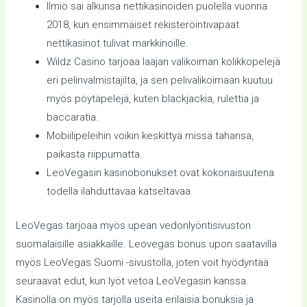
Ilmiö sai alkunsa nettikasinoiden puolella vuonna
2018, kun ensimmäiset rekisteröintivapaat
nettikasinot tulivat markkinoille.
Wildz Casino tarjoaa laajan valikoiman kolikkopelejä
eri pelinvalmistajilta, ja sen pelivalikoimaan kuutuu
myös pöytäpelejä, kuten blackjackia, rulettia ja
baccaratia.
Mobiilipeleihin voikin keskittyä missä tahansa,
paikasta riippumatta.
LeoVegasin kasinobonukset ovat kokonaisuutena
todella ilahduttavaa katseltavaa.
LeoVegas tarjoaa myös upean vedonlyöntisivuston
suomalaisille asiakkaille. Leovegas bonus upon saatavilla
myös LeoVegas Suomi -sivustolla, joten voit hyödyntää
seuraavat edut, kun lyöt vetoa LeoVegasin kanssa.
Kasinolla on myös tarjolla useita erilaisia bonuksia ja