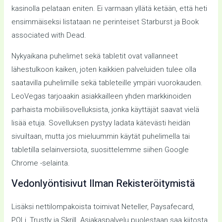
kasinolla pelataan eniten. Ei varmaan yllätä ketään, että heti
ensimmäiseksi listataan ne perinteiset Starburst ja Book
associated with Dead.
Nykyaikana puhelimet sekä tabletit ovat vallanneet
lähestulkoon kaiken, joten kaikkien palveluiden tulee olla
saatavilla puhelimille sekä tableteille ympäri vuorokauden.
LeoVegas tarjoaakin asiakkailleen yhden markkinoiden
parhaista mobiilisovelluksista, jonka käyttäjät saavat vielä
lisää etuja. Sovelluksen pystyy ladata kätevästi heidän
sivuiltaan, mutta jos mieluummin käytät puhelimella tai
tabletilla selainversiota, suosittelemme siihen Google
Chrome -selainta.
Vedonlyöntisivut Ilman Rekisteröitymistä
Lisäksi nettilompakoista toimivat Neteller, Paysafecard,
POLi, Trustly ja Skrill. Asiakaspalvelu puolestaan saa kiitosta