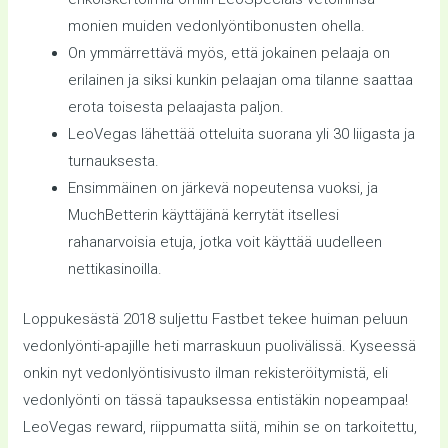
monien muiden vedonlyöntibonusten ohella.
On ymmärrettävä myös, että jokainen pelaaja on
erilainen ja siksi kunkin pelaajan oma tilanne saattaa
erota toisesta pelaajasta paljon.
LeoVegas lähettää otteluita suorana yli 30 liigasta ja
turnauksesta.
Ensimmäinen on järkevä nopeutensa vuoksi, ja
MuchBetterin käyttäjänä kerrytät itsellesi
rahanarvoisia etuja, jotka voit käyttää uudelleen
nettikasinoilla.
Loppukesästä 2018 suljettu Fastbet tekee huiman peluun
vedonlyönti-apajille heti marraskuun puolivälissä. Kyseessä
onkin nyt vedonlyöntisivusto ilman rekisteröitymistä, eli
vedonlyönti on tässä tapauksessa entistäkin nopeampaa!
LeoVegas reward, riippumatta siitä, mihin se on tarkoitettu,