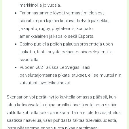
markkinoilla jo vuosia.
Tarjonnastamme löydät varmasti mieleisesi;
suosituimpiin lajeihin kuuluvat tietysti jääkiekko,
jalkapallo, rugby, pöytätennis, koripallo,
amerikkalainen jalkapallo sekä Esports.
Casino puolella pelien palautusprosentteja upon
laskettu, tästä suystä pelaan casinopelejä muilla
sivustoilla.
Vuoden 2021 alussa LeoVegas lisäsi
palvelutarjontaansa pikatalletukset, eli se muuttui niin
kutsutusti hybridikasinoksi.
Skenaarion voi peräti nyt jo kuvitella omassa päässä, kun
istuu kotisohvalla ja ohjaa omalla äänellä vetolapun sisään
valituilla kohteilla sekä panoksilla. Tämä ei ole toiveajattelua
saatikka haaveilua, vaan puhdasta faktaa tulevaisuudesta,
josta pääsemme ennen tuota pikaa nauttimaan.