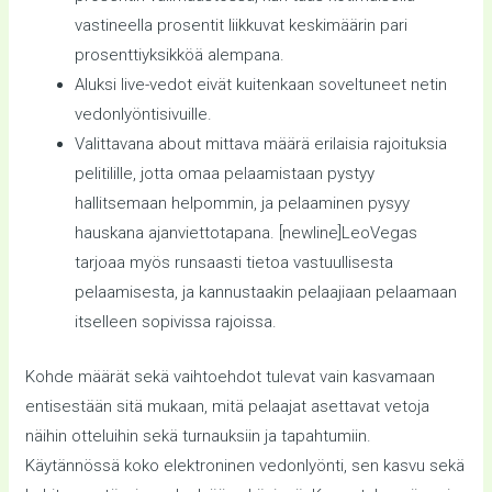
vastineella prosentit liikkuvat keskimäärin pari
prosenttiyksikköä alempana.
Aluksi live-vedot eivät kuitenkaan soveltuneet netin
vedonlyöntisivuille.
Valittavana about mittava määrä erilaisia rajoituksia
pelitilille, jotta omaa pelaamistaan pystyy
hallitsemaan helpommin, ja pelaaminen pysyy
hauskana ajanviettotapana. [newline]LeoVegas
tarjoaa myös runsaasti tietoa vastuullisesta
pelaamisesta, ja kannustaakin pelaajiaan pelaamaan
itselleen sopivissa rajoissa.
Kohde määrät sekä vaihtoehdot tulevat vain kasvamaan
entisestään sitä mukaan, mitä pelaajat asettavat vetoja
näihin otteluihin sekä turnauksiin ja tapahtumiin.
Käytännössä koko elektroninen vedonlyönti, sen kasvu sekä